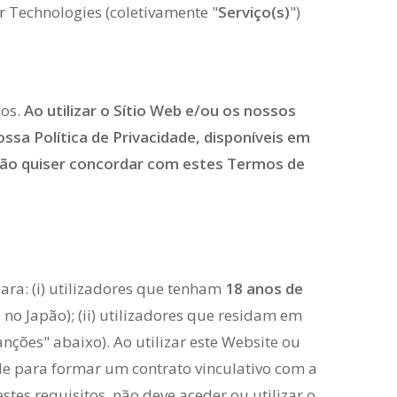
r Technologies (coletivamente "
Serviço(s)
")
ços.
Ao utilizar o Sítio Web e/ou os nossos
ossa Política de Privacidade, disponíveis em
r não quiser concordar com estes Termos de
ara: (i) utilizadores que tenham
18 anos de
no Japão); (ii) utilizadores que residam em
anções" abaixo). Ao utilizar este Website ou
de para formar um contrato vinculativo com a
stes requisitos, não deve aceder ou utilizar o