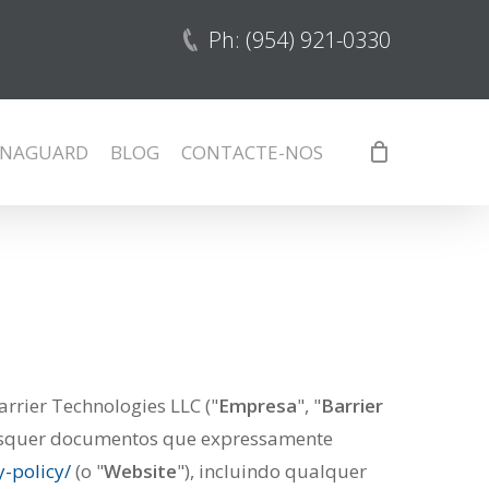
Ph: (954) 921-0330
NAGUARD
BLOG
CONTACTE-NOS
Barrier Technologies LLC ("
Empresa
", "
Barrier
uaisquer documentos que expressamente
y-policy/
(o "
Website
"), incluindo qualquer