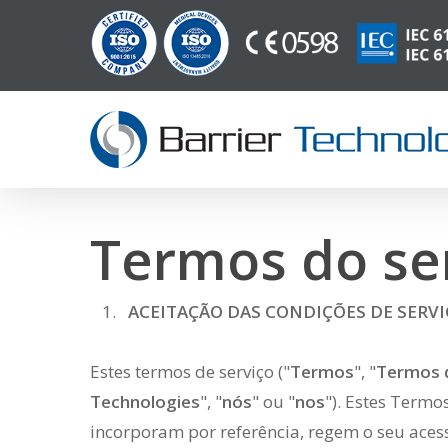
Saltar
para
o
conteúdo
principal
Termos do se
ACEITAÇÃO DAS CONDIÇÕES DE SERV
Estes termos de serviço ("
Termos
", "
Termos d
Technologies
", "
nós
" ou "
nos
"). Estes Term
incorporam por referência, regem o seu acess