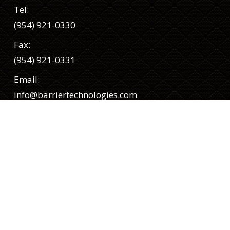
Tel:
(954) 921-0330
Fax:
(954) 921-0331
Email:
info@barriertechnologies.com
Síguenos
Facebook
Twitter
LinkedIn