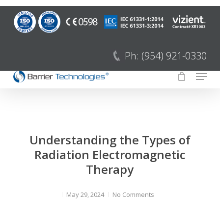
Ir
al
Cerrar
contenido
Menú
principal
Ph: (954) 921-0330
Menú
Understanding the Types of
Radiation Electromagnetic
Therapy
May 29, 2024
No Comments