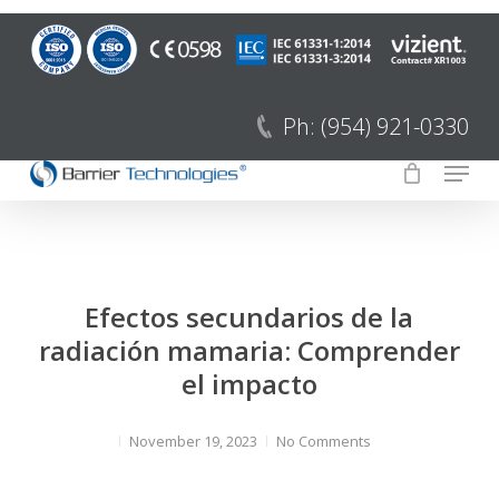
Ir
al
Cerrar
contenido
Menú
principal
Ph: (954) 921-0330
Menú
Efectos secundarios de la
radiación mamaria: Comprender
el impacto
November 19, 2023
No Comments